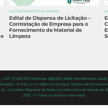
LICITAÇÕES
,
NOTÍCIAS
,
ÚLTIMAS
L
Edital de Dispensa de Licitação –
E
Contratação de Empresa para o
C
Fornecimento de Material de
E
 e
Limpeza
S
Back
– CEP: 57.025-570 Telefones: (82) 3221-2086 (Atendimento Geral
lização) - E-mail: crmv-al@crmv-al.org.br Horário de funcioname
To
AL - Conselho Regional de Medicina Veterinária do Estado de A
Top
2022 - © Todos os direitos reservados