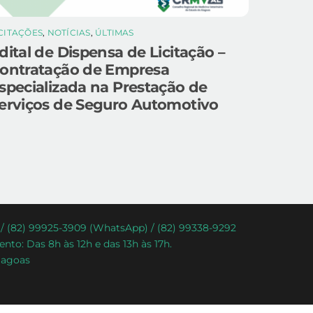
ICITAÇÕES
,
NOTÍCIAS
,
ÚLTIMAS
dital de Dispensa de Licitação –
ontratação de Empresa
specializada na Prestação de
erviços de Seguro Automotivo
) / (82) 99925-3909 (WhatsApp) / (82) 99338-9292
nto: Das 8h às 12h e das 13h às 17h.
lagoas