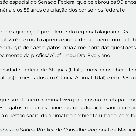
ssão especial do Senado Federal que celebrou os 90 ano
ria e os 55 anos da criação dos conselhos federal e
 e agradeço à presidente do regional alagoano, Dra.
ctativa é de muito aprendizado e de também compartilha
 cirurgia de cães e gatos, para a melhoria das questões v
lecimento da profissão”, afirmou Dra. Evelynne.
sidade Federal de Alagoas (Ufal), a nova conselheira fe
ualitas) e mestrados em Ciência Animal (Ufal) e em Pes
 que substituem o animal vivo para ensino de etapas op
es e gatos, materiais pioneiros de educação sanitária e
m a questão social do animal no ambiente urbano, com f
es de Saúde Pública do Conselho Regional de Medicina