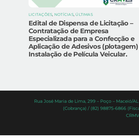
LICITAÇÕES
,
NOTÍCIAS
,
ÚLTIMAS
Edital de Dispensa de Licitação –
Contratação de Empresa
Especializada para a Confecção e
Aplicação de Adesivos (plotagem)
Instalação de Película Veicular.
Rua José Maria de Lima, 299 – Poço – Maceió/AL 
(Cobrança) / (82) 98875-6866 (Fisca
CRMV-