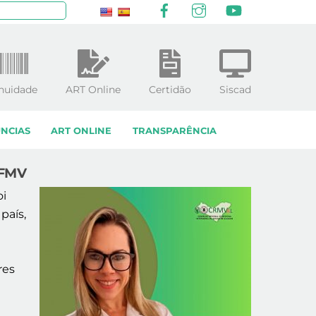
Facebook
Instagram
YouTube
squisar
nuidade
ART Online
Certidão
Siscad
NCIAS
ART ONLINE
TRANSPARÊNCIA
CFMV
oi
país,
res