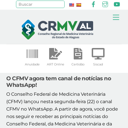
Facebook
Instagr
Yo
Pesquisar
Skip
Me
to
content
Anuidade
ART Online
Certidão
Siscad
O CFMV agora tem canal de notícias no
WhatsApp!
O Conselho Federal de Medicina Veterinária
(CFMV) lançou nesta segunda-feira (22) o canal
CFMV no WhatsApp. A partir de agora, você pode
nos seguir e receber as principais notícias do
Conselho Federal, da Medicina Veterinária e da