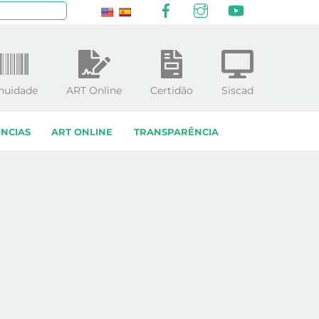
Facebook
Instagram
YouTube
squisar
nuidade
ART Online
Certidão
Siscad
NCIAS
ART ONLINE
TRANSPARÊNCIA