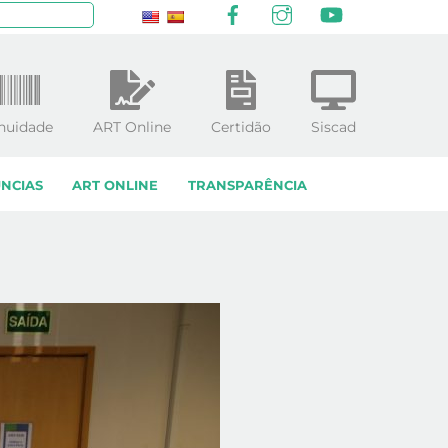
Facebook
Instagram
YouTube
squisar
nuidade
ART Online
Certidão
Siscad
NCIAS
ART ONLINE
TRANSPARÊNCIA