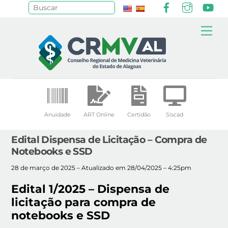
Facebook
Instagr
Yo
Pesquisar
Skip
Me
to
content
Anuidade
ART Online
Certidão
Siscad
Edital Dispensa de Licitação – Compra de
Notebooks e SSD
28 de março de 2025 – Atualizado em 28/04/2025 – 4:25pm
Edital 1/2025 – Dispensa de
licitação para compra de
notebooks e SSD