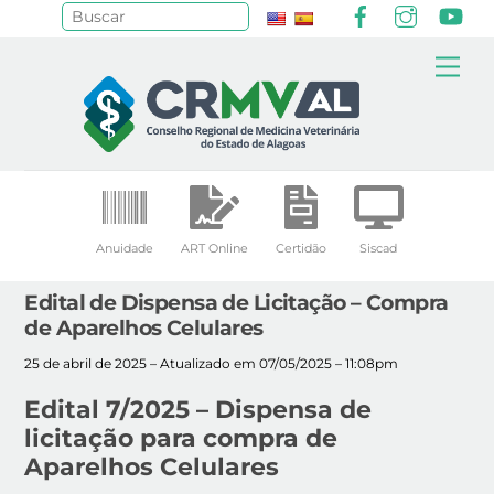
Facebook
Instagr
Yo
Pesquisar
Skip
Me
to
content
Anuidade
ART Online
Certidão
Siscad
Edital de Dispensa de Licitação – Compra
de Aparelhos Celulares
25 de abril de 2025 – Atualizado em 07/05/2025 – 11:08pm
Edital 7/2025 – Dispensa de
licitação para compra de
Aparelhos Celulares