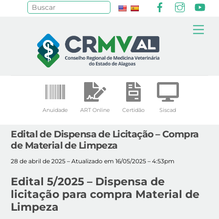
Facebook
Instagr
Yo
Pesquisar
Skip
Me
to
content
Anuidade
ART Online
Certidão
Siscad
Edital de Dispensa de Licitação – Compra
de Material de Limpeza
28 de abril de 2025 – Atualizado em 16/05/2025 – 4:53pm
Edital 5/2025 – Dispensa de
licitação para compra Material de
Limpeza