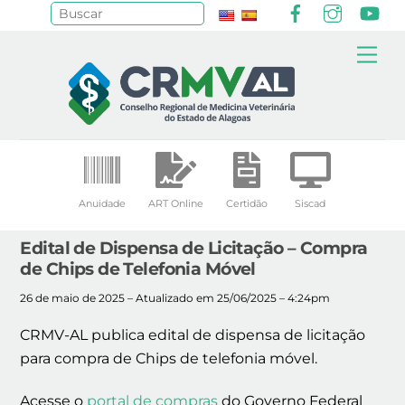
Facebook
Instagr
Yo
Pesquisar
Skip
Me
to
content
Anuidade
ART Online
Certidão
Siscad
Edital de Dispensa de Licitação – Compra
de Chips de Telefonia Móvel
26 de maio de 2025 – Atualizado em 25/06/2025 – 4:24pm
CRMV-AL publica edital de dispensa de licitação
para compra de Chips de telefonia móvel.
Acesse o
portal de compras
do Governo Federal