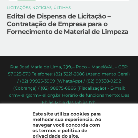
LICITAÇÕES
,
NOTÍCIAS
,
ÚLTIMAS
Edital de Dispensa de Licitação –
Contratação de Empresa para o
Fornecimento de Material de Limpeza
Back
Rua José Maria de Lima, 299 – Poço – Maceió/AL – CEP:
57.025-570 Telefones: (82) 3221-2086 (Atendimento Geral)
To
/ (82) 99925-3909 (WhatsApp) / (82) 99338-9292
Top
(Cobrança) / (82) 98875-6866 (Fiscalização) - E-mail:
crmv-al@crmv-al.org.br Horário de funcionamento: Das
8h às 12h e das 13h às 17h.
CRMV-AL - Conselho Regional de Medicina Veterinária do
Este site utiliza cookies para
Estado de Alagoas
melhorar sua experiência. Ao
2022 - © Todos os direitos reservados
navegar você concorda com
os termos e política de
privacidade do site.