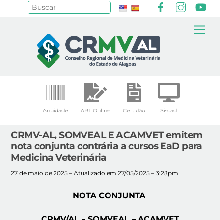
Facebook
Instagr
Yo
Pesquisar
Skip
Me
to
content
Anuidade
ART Online
Certidão
Siscad
CRMV-AL, SOMVEAL E ACAMVET emitem
nota conjunta contrária a cursos EaD para
Medicina Veterinária
27 de maio de 2025 – Atualizado em 27/05/2025 – 3:28pm
NOTA CONJUNTA
CRMV/AL – SOMVEAL – ACAMVET