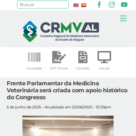
Facebook
Instagr
Yo
Pesquisar
Skip
Me
to
content
Anuidade
ART Online
Certidão
Siscad
Frente Parlamentar da Medicina
Veterinária será criada com apoio histórico
do Congresso
5 de junho de 2025 – Atualizado em 20/06/2025 – 10:29pm