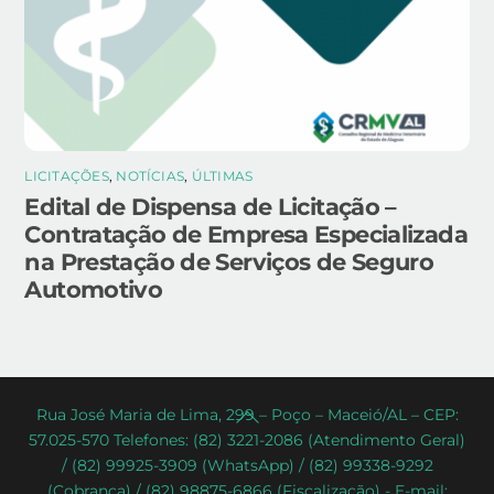
LICITAÇÕES
,
NOTÍCIAS
,
ÚLTIMAS
Edital de Dispensa de Licitação –
Contratação de Empresa Especializada
na Prestação de Serviços de Seguro
Automotivo
Back
Rua José Maria de Lima, 299 – Poço – Maceió/AL – CEP:
57.025-570 Telefones: (82) 3221-2086 (Atendimento Geral)
To
/ (82) 99925-3909 (WhatsApp) / (82) 99338-9292
Top
(Cobrança) / (82) 98875-6866 (Fiscalização) - E-mail: