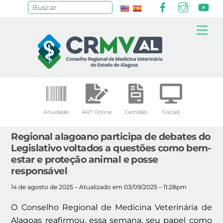
Facebook
Instagr
Yo
Pesquisar
Skip
Me
to
content
Anuidade
ART Online
Certidão
Siscad
Regional alagoano participa de debates do
Legislativo voltados a questões como bem-
estar e proteção animal e posse
responsável
14 de agosto de 2025 – Atualizado em 03/09/2025 – 11:28pm
O Conselho Regional de Medicina Veterinária de
Alagoas reafirmou, essa semana, seu papel como