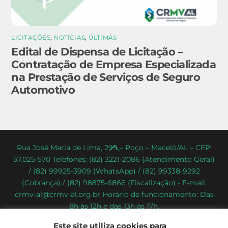
LICITAÇÕES
,
NOTÍCIAS
,
ÚLTIMAS
Edital de Dispensa de Licitação –
Contratação de Empresa Especializada
na Prestação de Serviços de Seguro
Automotivo
Back
Rua José Maria de Lima, 299 – Poço – Maceió/AL – CEP:
57.025-570 Telefones: (82) 3221-2086 (Atendimento Geral)
To
/ (82) 99925-3909 (WhatsApp) / (82) 99338-9292
Top
(Cobrança) / (82) 98875-6866 (Fiscalização) - E-mail:
crmv-al@crmv-al.org.br Horário de funcionamento: Das
8h às 12h e das 13h às 17h.
CRMV-AL - Conselho Regional de Medicina Veterinária do
Este site utiliza cookies para