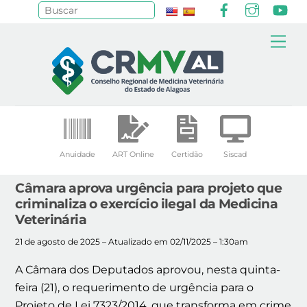
Facebook
Instagr
Yo
Pesquisar
Skip
Me
to
content
Anuidade
ART Online
Certidão
Siscad
Câmara aprova urgência para projeto que
criminaliza o exercício ilegal da Medicina
Veterinária
21 de agosto de 2025 – Atualizado em 02/11/2025 – 1:30am
A Câmara dos Deputados aprovou, nesta quinta-
feira (21), o requerimento de urgência para o
Projeto de Lei 7323/2014, que transforma em crime