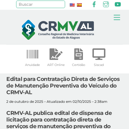
Facebook
Instagr
Yo
Pesquisar
Skip
Me
to
content
Anuidade
ART Online
Certidão
Siscad
Edital para Contratação Direta de Serviços
de Manutenção Preventiva do Veículo do
CRMV-AL
2 de outubro de 2025 – Atualizado em 02/10/2025 – 2:38am
CRMV-AL publica edital de dispensa de
licitação para contratação direta de
serviços de manutenção preventiva do