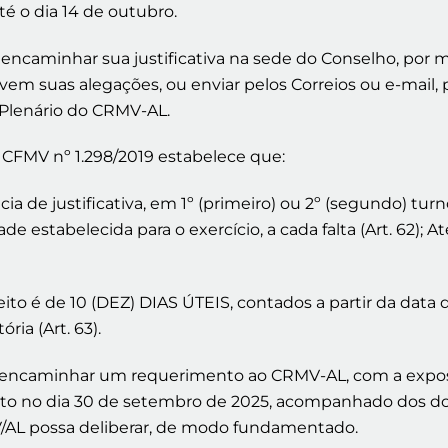
até o dia 14 de outubro.
 encaminhar sua justificativa na sede do Conselho, po
m suas alegações, ou enviar pelos Correios ou e-mail, 
 Plenário do CRMV-AL.
 CFMV nº 1.298/2019 estabelece que:
a de justificativa, em 1º (primeiro) ou 2º (segundo) turn
e estabelecida para o exercício, a cada falta (Art. 62); Até
pleito é de 10 (DEZ) DIAS ÚTEIS, contados a partir da data
a (Art. 63).
deve encaminhar um requerimento ao CRMV-AL, com a expos
o voto no dia 30 de setembro de 2025, acompanhado dos
V/AL possa deliberar, de modo fundamentado.