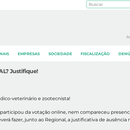
Pe
A
NAIS
EMPRESAS
SOCIEDADE
FISCALIZAÇÃO
DENÚ
L? Justifique!
ico-veterinário e zootecnista!
 participou da votação online, nem compareceu presenci
erá fazer, junto ao Regional, a justificativa de ausência n