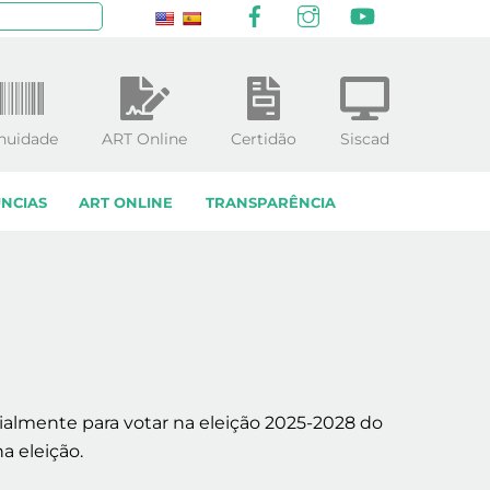
Facebook
Instagram
YouTube
squisar
nuidade
ART Online
Certidão
Siscad
NCIAS
ART ONLINE
TRANSPARÊNCIA
almente para votar na eleição 2025-2028 do
a eleição.