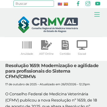
Facebook
Instagr
Yo
Pesquisar
Skip
Me
to
content
Anuidade
ART Online
Certidão
Siscad
Resolução 1659: Modernização e agilidade
para profissionais do Sistema
CFMV/CRMVs
17 de outubro de 2025 – Atualizado em 26/01/2026 – 12:21pm
O Conselho Federal de Medicina Veterinária
(CFMV) publicou a nova Resolução nº 1659, de 18
de agosto de 2025, que altera a Resolução nº