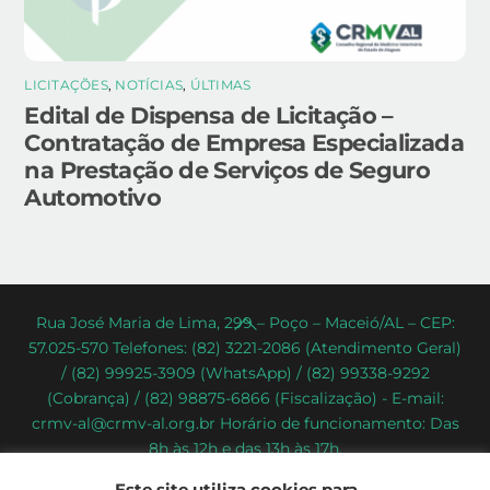
LICITAÇÕES
,
NOTÍCIAS
,
ÚLTIMAS
Edital de Dispensa de Licitação –
Contratação de Empresa Especializada
na Prestação de Serviços de Seguro
Automotivo
Back
Rua José Maria de Lima, 299 – Poço – Maceió/AL – CEP:
57.025-570 Telefones: (82) 3221-2086 (Atendimento Geral)
To
/ (82) 99925-3909 (WhatsApp) / (82) 99338-9292
Top
(Cobrança) / (82) 98875-6866 (Fiscalização) - E-mail:
crmv-al@crmv-al.org.br Horário de funcionamento: Das
8h às 12h e das 13h às 17h.
CRMV-AL - Conselho Regional de Medicina Veterinária do