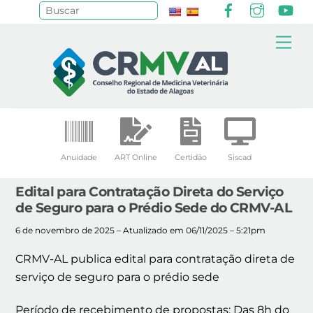
Facebook
Instagr
Yo
Pesquisar
Skip
Me
to
content
Anuidade
ART Online
Certidão
Siscad
Edital para Contratação Direta do Serviço
de Seguro para o Prédio Sede do CRMV-AL
6 de novembro de 2025 – Atualizado em 06/11/2025 – 5:21pm
CRMV-AL publica edital para contratação direta de
serviço de seguro para o prédio sede
Período de recebimento de propostas: Das 8h do