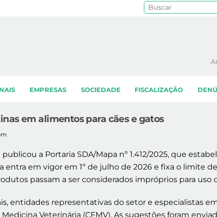
Pe
A
NAIS
EMPRESAS
SOCIEDADE
FISCALIZAÇÃO
DENÚ
inas em alimentos para cães e gatos
1pm
a) publicou a Portaria SDA/Mapa nº 1.412/2025, que esta
 entra em vigor em 1º de julho de 2026 e fixa o limite de
s produtos passam a ser considerados impróprios para us
, entidades representativas do setor e especialistas e
 Medicina Veterinária (CFMV). As sugestões foram enviad