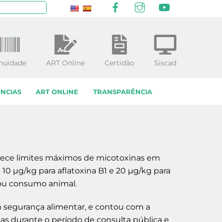
Facebook
Instagram
YouTube
squisar
nuidade
ART Online
Certidão
Siscad
NCIAS
ART ONLINE
TRANSPARÊNCIA
belece limites máximos de micotoxinas em
 10 µg/kg para aflatoxina B1 e 20 µg/kg para
o ou consumo animal.
m segurança alimentar, e contou com a
as durante o período de consulta pública e