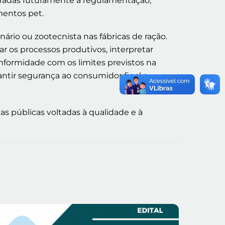
oradas futuramente à regulamentação,
mentos pet.
rio ou zootecnista nas fábricas de ração.
r os processos produtivos, interpretar
onformidade com os limites previstos na
antir segurança ao consumidor final e
s públicas voltadas à qualidade e à