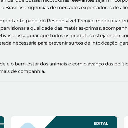
inda, que outras micotoxinas relevantes sejam incorp
 o Brasil às exigências de mercados exportadores de ali
importante papel do Responsável Técnico médico-veteriná
upervisionar a qualidade das matérias-primas, acompanha
rretivas e assegurar que todos os produtos estejam em c
rada necessária para prevenir surtos de intoxicação, gar
 e o bem-estar dos animais e com o avanço das política
imais de companhia.