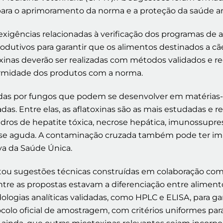
ara o aprimoramento da norma e a proteção da saúde a
exigências relacionadas à verificação dos programas d
utivos para garantir que os alimentos destinados a cãe
otoxinas deverão ser realizadas com métodos validados e 
ormidade dos produtos com a norma.
zidas por fungos que podem se desenvolver em matérias
. Entre elas, as aflatoxinas são as mais estudadas e re
uadros de hepatite tóxica, necrose hepática, imunossup
cose aguda. A contaminação cruzada também pode ter i
va da Saúde Única.
ntou sugestões técnicas construídas em colaboração c
Entre as propostas estavam a diferenciação entre alimen
dologias analíticas validadas, como HPLC e ELISA, para g
otocolo oficial de amostragem, com critérios uniformes p