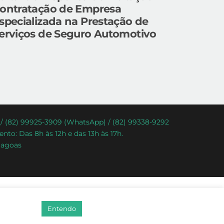
ontratação de Empresa
specializada na Prestação de
erviços de Seguro Automotivo
) / (82) 99925-3909 (WhatsApp) / (82) 99338-9292
nto: Das 8h às 12h e das 13h às 17h.
lagoas
Entendo