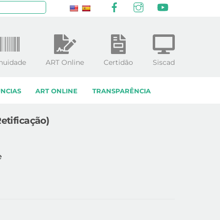
Facebook
Instagram
YouTube
squisar
nuidade
ART Online
Certidão
Siscad
NCIAS
ART ONLINE
TRANSPARÊNCIA
etificação)
e