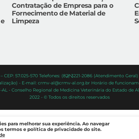
Contratação de Empresa para o
C
Fornecimento de Material de
E
 e
Limpeza
S
Back
– CEP: 57.025-570 Telefones: (82) 3221-2086 (Atendimento Geral
lização) - E-mail: crmv-al@crmv-al.org.br Horário de funcioname
To
AL - Conselho Regional de Medicina Veterinária do Estado de A
Top
2022 - © Todos os direitos reservados
kies para melhorar sua experiência. Ao navegar
 termos e política de privacidade do site.
ade