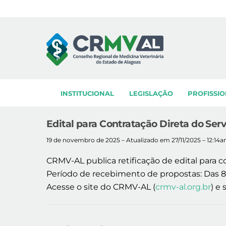
Skip
to
content
INSTITUCIONAL
LEGISLAÇÃO
PROFISSIO
Edital para Contratação Direta do Ser
19 de novembro de 2025 – Atualizado em 27/11/2025 – 12:14
CRMV-AL publica retificação de edital para c
Período de recebimento de propostas: Das 8h
Acesse o site do CRMV-AL (
crmv-al.org.br
) e