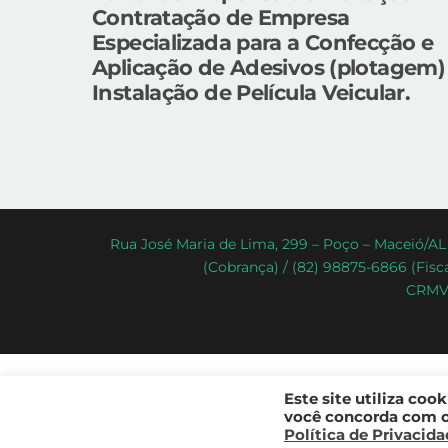
Contratação de Empresa
Especializada para a Confecção e
Aplicação de Adesivos (plotagem)
Instalação de Película Veicular.
Rua José Maria de Lima, 299 – Poço – Maceió/AL 
(Cobrança) / (82) 98875-6866 (Fisca
CRMV-
Este site utiliza coo
você concorda com os
Política de Privacid