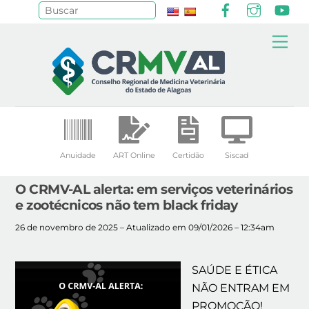
Facebook
Instagr
Yo
Pesquisar
Skip
Me
to
content
Anuidade
ART Online
Certidão
Siscad
O CRMV-AL alerta: em serviços veterinários
e zootécnicos não tem black friday
26 de novembro de 2025 – Atualizado em 09/01/2026 – 12:34am
SAÚDE E ÉTICA
NÃO ENTRAM EM
PROMOÇÃO!