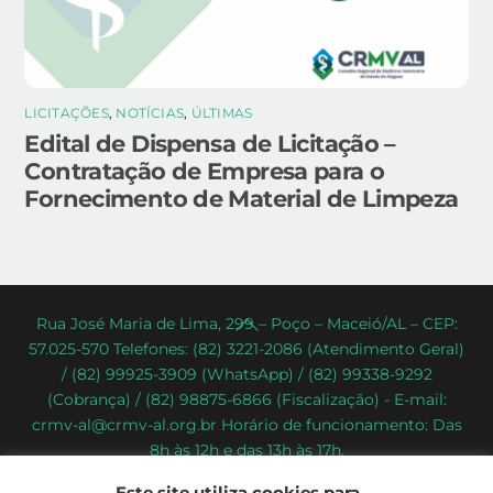
LICITAÇÕES
,
NOTÍCIAS
,
ÚLTIMAS
Edital de Dispensa de Licitação –
Contratação de Empresa para o
Fornecimento de Material de Limpeza
Back
Rua José Maria de Lima, 299 – Poço – Maceió/AL – CEP:
57.025-570 Telefones: (82) 3221-2086 (Atendimento Geral)
To
/ (82) 99925-3909 (WhatsApp) / (82) 99338-9292
Top
(Cobrança) / (82) 98875-6866 (Fiscalização) - E-mail:
crmv-al@crmv-al.org.br Horário de funcionamento: Das
8h às 12h e das 13h às 17h.
CRMV-AL - Conselho Regional de Medicina Veterinária do