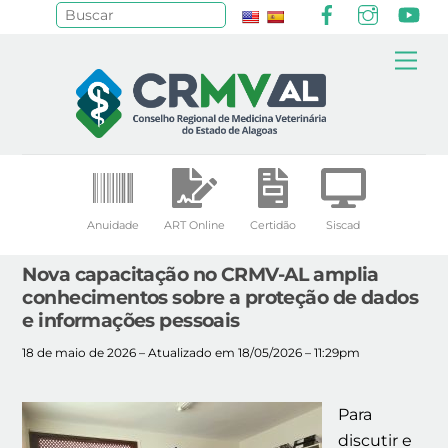
Facebook
Instagr
Yo
Pesquisar
Skip
Me
to
content
Anuidade
ART Online
Certidão
Siscad
Nova capacitação no CRMV-AL amplia
conhecimentos sobre a proteção de dados
e informações pessoais
18 de maio de 2026 – Atualizado em 18/05/2026 – 11:29pm
Para
discutir e