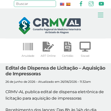
Facebook
Instagr
Yo
Pesquisar
Skip
Me
to
content
Anuidade
ART Online
Certidão
Siscad
Edital de Dispensa de Licitação – Aquisição
de Impressoras
26 de junho de 2026 – Atualizado em 26/06/2026 – 11:32am
CRMV-AL publica edital de dispensa eletrônica de
licitação para aquisição de impressoras
Recebimento dos lances: Das 8h às 14h do dia