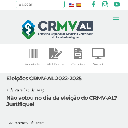
Facebook
Instagr
Yo
Pesquisar
Skip
Me
to
content
Anuidade
ART Online
Certidão
Siscad
Eleições CRMV-AL 2022-2025
2 de outubro de 2025
Não votou no dia da eleição do CRMV-AL?
Justifique!
1 de outubro de 2025