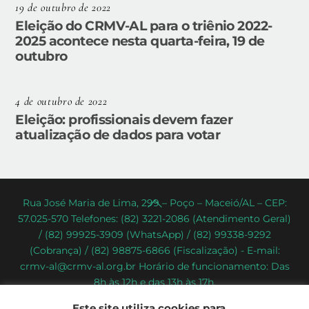
19 de outubro de 2022
Eleição do CRMV-AL para o triênio 2022-
2025 acontece nesta quarta-feira, 19 de
outubro
4 de outubro de 2022
Eleição: profissionais devem fazer
atualização de dados para votar
Back
Rua José Maria de Lima, 299 – Poço – Maceió/AL – CEP:
57.025-570 Telefones: (82) 3221-2086 (Atendimento Geral)
To
/ (82) 99925-3909 (WhatsApp) / (82) 99338-9292
Top
(Cobrança) / (82) 98875-6866 (Fiscalização) - E-mail:
crmv-al@crmv-al.org.br Horário de funcionamento: Das
8h às 12h e das 13h às 17h.
CRMV-AL - Conselho Regional de Medicina Veterinária do
Este site utiliza cookies para