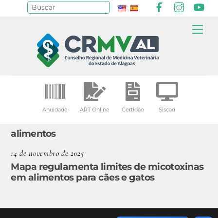
Facebook
Instagr
Yo
Pesquisar
Skip
Me
to
content
Anuidade
ART Online
Certidão
Siscad
alimentos
14 de novembro de 2025
Mapa regulamenta limites de micotoxinas
em alimentos para cães e gatos