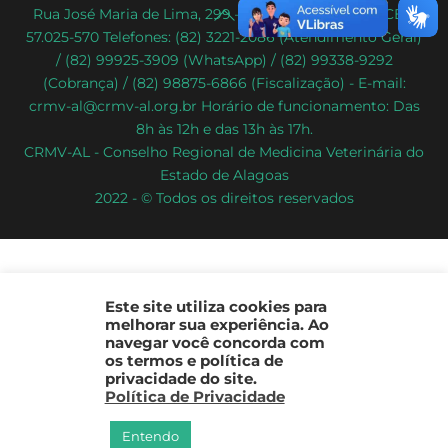
Back
Rua José Maria de Lima, 299 – Poço – Maceió/AL – CEP:
57.025-570 Telefones: (82) 3221-2086 (Atendimento Geral)
To
/ (82) 99925-3909 (WhatsApp) / (82) 99338-9292
Top
(Cobrança) / (82) 98875-6866 (Fiscalização) - E-mail:
crmv-al@crmv-al.org.br Horário de funcionamento: Das
8h às 12h e das 13h às 17h.
CRMV-AL - Conselho Regional de Medicina Veterinária do
Estado de Alagoas
2022 - © Todos os direitos reservados
Este site utiliza cookies para
melhorar sua experiência. Ao
navegar você concorda com
os termos e política de
privacidade do site.
Política de Privacidade
Entendo