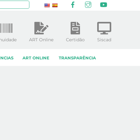
Facebook
Instagram
YouTube
squisar
nuidade
ART Online
Certidão
Siscad
NCIAS
ART ONLINE
TRANSPARÊNCIA