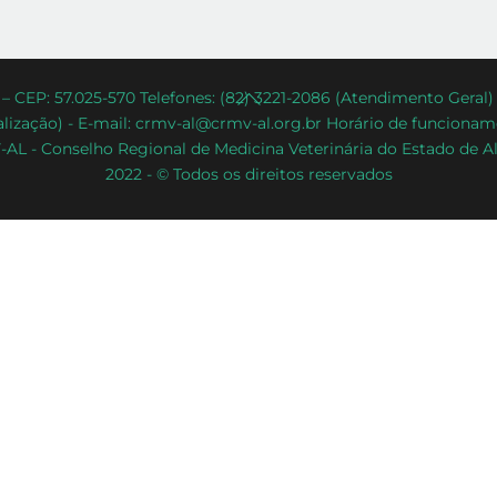
Back
– CEP: 57.025-570 Telefones: (82) 3221-2086 (Atendimento Geral
lização) - E-mail: crmv-al@crmv-al.org.br Horário de funcioname
To
AL - Conselho Regional de Medicina Veterinária do Estado de A
Top
2022 - © Todos os direitos reservados