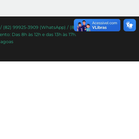
) / (82) 99925-3909 (WhatsApp) / (82) 99338-9292
nto: Das 8h às 12h e das 13h às 17h.
lagoas