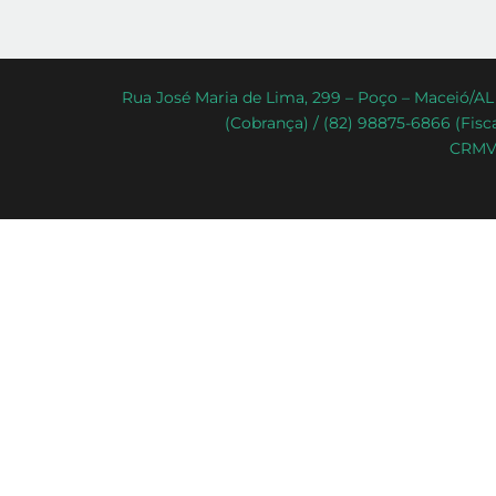
Rua José Maria de Lima, 299 – Poço – Maceió/AL 
(Cobrança) / (82) 98875-6866 (Fisca
CRMV-