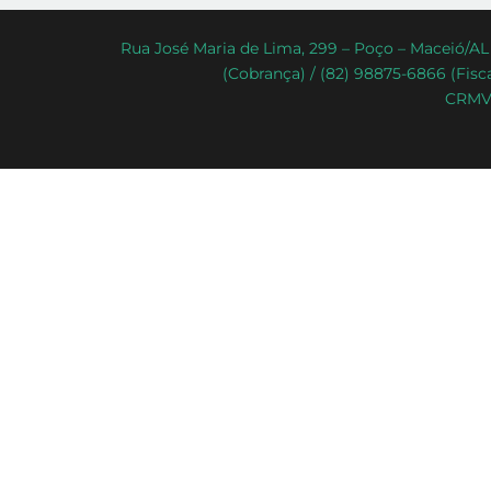
Rua José Maria de Lima, 299 – Poço – Maceió/AL 
(Cobrança) / (82) 98875-6866 (Fisca
CRMV-