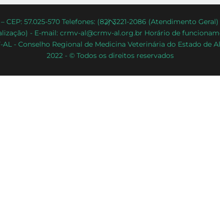
Back
– CEP: 57.025-570 Telefones: (82) 3221-2086 (Atendimento Geral
lização) - E-mail: crmv-al@crmv-al.org.br Horário de funcioname
To
AL - Conselho Regional de Medicina Veterinária do Estado de A
Top
2022 - © Todos os direitos reservados