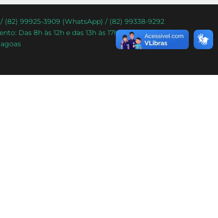
) / (82) 99925-3909 (WhatsApp) / (82) 99338-9292
nto: Das 8h às 12h e das 13h às 17h.
lagoas