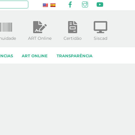
Facebook
Instagram
YouTube
squisar
nuidade
ART Online
Certidão
Siscad
NCIAS
ART ONLINE
TRANSPARÊNCIA