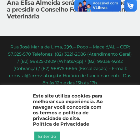
Ana Elisa Almeida será a primeira mulher
a presidir o Conselho Federal de Medicina
Veterinária
Back
Rua José Maria de Lima, 299 – Poço – Maceió/AL – CEP:
57.025-570 Telefones: (82) 3221-2086 (Atendimento Geral)
To
/ (82) 99925-3909 (WhatsApp) / (82) 99338-9292
Top
(Cobrança) / (82) 98875-6866 (Fiscalização) - E-mail:
crmv-al@crmv-al.org.br Horário de funcionamento: Das
8h às 12h e das 13h às 17h.
CRMV-AL - Conselho Regional de Medicina Veterinária do
Este site utiliza cookies para
Estado de Alagoas
melhorar sua experiência. Ao
2022 - © Todos os direitos reservados
navegar você concorda com
os termos e política de
privacidade do site.
Política de Privacidade
Entendo