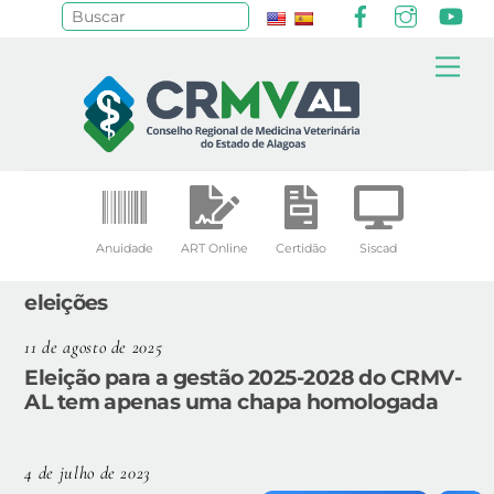
Facebook
Instagr
Yo
Pesquisar
Skip
Me
to
content
Anuidade
ART Online
Certidão
Siscad
eleições
11 de agosto de 2025
Eleição para a gestão 2025-2028 do CRMV-
AL tem apenas uma chapa homologada
4 de julho de 2023