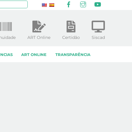
Facebook
Instagram
YouTube
squisar
nuidade
ART Online
Certidão
Siscad
NCIAS
ART ONLINE
TRANSPARÊNCIA