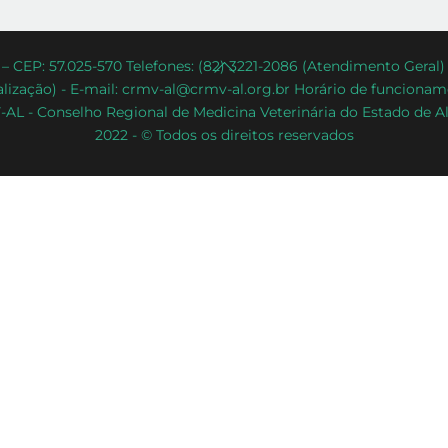
Back
– CEP: 57.025-570 Telefones: (82) 3221-2086 (Atendimento Geral
lização) - E-mail: crmv-al@crmv-al.org.br Horário de funcioname
To
AL - Conselho Regional de Medicina Veterinária do Estado de A
Top
2022 - © Todos os direitos reservados