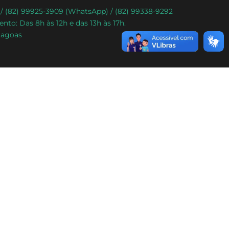
) / (82) 99925-3909 (WhatsApp) / (82) 99338-9292
nto: Das 8h às 12h e das 13h às 17h.
lagoas