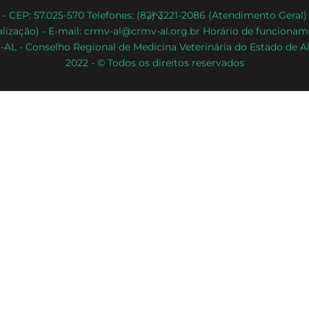
Back
– CEP: 57.025-570 Telefones: (82) 3221-2086 (Atendimento Geral
lização) - E-mail: crmv-al@crmv-al.org.br Horário de funcioname
To
AL - Conselho Regional de Medicina Veterinária do Estado de A
Top
2022 - © Todos os direitos reservados