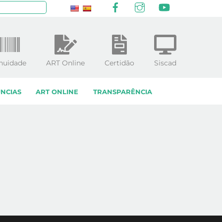
Facebook
Instagram
YouTube
squisar
nuidade
ART Online
Certidão
Siscad
NCIAS
ART ONLINE
TRANSPARÊNCIA