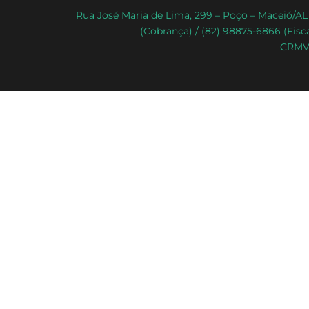
Rua José Maria de Lima, 299 – Poço – Maceió/AL 
(Cobrança) / (82) 98875-6866 (Fisca
CRMV-