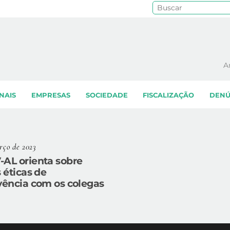
Pe
A
NAIS
EMPRESAS
SOCIEDADE
FISCALIZAÇÃO
DENÚ
rço de 2023
AL orienta sobre
 éticas de
vência com os colegas