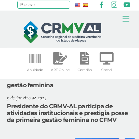
Facebook
Instagr
Yo
Pesquisar
Skip
Me
to
content
Anuidade
ART Online
Certidão
Siscad
gestão feminina
5 de janeiro de 2024
Presidente do CRMV-AL participa de
atividades institucionais e prestigia posse
da primeira gestão feminina no CFMV