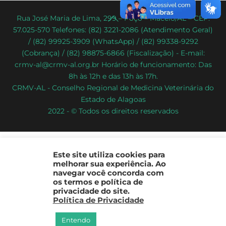
Back
Rua José Maria de Lima, 299 – Poço – Maceió/AL – CEP:
57.025-570 Telefones: (82) 3221-2086 (Atendimento Geral)
To
/ (82) 99925-3909 (WhatsApp) / (82) 99338-9292
Top
(Cobrança) / (82) 98875-6866 (Fiscalização) - E-mail:
crmv-al@crmv-al.org.br Horário de funcionamento: Das
8h às 12h e das 13h às 17h.
CRMV-AL - Conselho Regional de Medicina Veterinária do
Estado de Alagoas
2022 - © Todos os direitos reservados
Este site utiliza cookies para
melhorar sua experiência. Ao
navegar você concorda com
os termos e política de
privacidade do site.
Política de Privacidade
Entendo