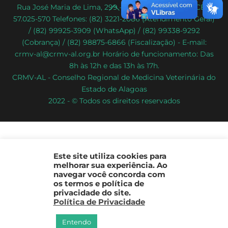
Back
Rua José Maria de Lima, 299 – Poço – Maceió/AL – CEP:
57.025-570 Telefones: (82) 3221-2086 (Atendimento Geral)
To
/ (82) 99925-3909 (WhatsApp) / (82) 99338-9292
Top
(Cobrança) / (82) 98875-6866 (Fiscalização) - E-mail:
crmv-al@crmv-al.org.br Horário de funcionamento: Das
8h às 12h e das 13h às 17h.
CRMV-AL - Conselho Regional de Medicina Veterinária do
Estado de Alagoas
2022 - © Todos os direitos reservados
Este site utiliza cookies para
melhorar sua experiência. Ao
navegar você concorda com
os termos e política de
privacidade do site.
Política de Privacidade
Entendo