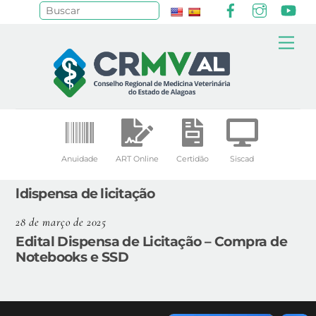
Facebook
Instagr
Yo
Pesquisar
Skip
Me
to
content
Anuidade
ART Online
Certidão
Siscad
ldispensa de licitação
28 de março de 2025
Edital Dispensa de Licitação – Compra de
Notebooks e SSD