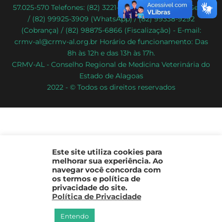
57.025-570 Telefones: (82) 3221-2086 (Atendimento Geral)
To
/ (82) 99925-3909 (WhatsApp) / (82) 99338-9292
Top
(Cobrança) / (82) 98875-6866 (Fiscalização) - E-mail:
crmv-al@crmv-al.org.br Horário de funcionamento: Das
8h às 12h e das 13h às 17h.
CRMV-AL - Conselho Regional de Medicina Veterinária do
Estado de Alagoas
2022 - © Todos os direitos reservados
Este site utiliza cookies para
melhorar sua experiência. Ao
navegar você concorda com
os termos e política de
privacidade do site.
Política de Privacidade
Entendo