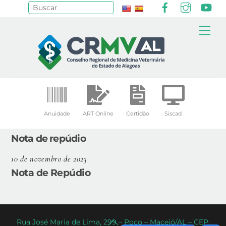
Facebook
Instagr
Yo
Pesquisar
Skip
Me
to
content
Anuidade
ART Online
Certidão
Siscad
Nota de repúdio
10 de novembro de 2023
Nota de Repúdio
Back
Rua José Maria de Lima, 299 – Poço – Maceió/AL – CEP: