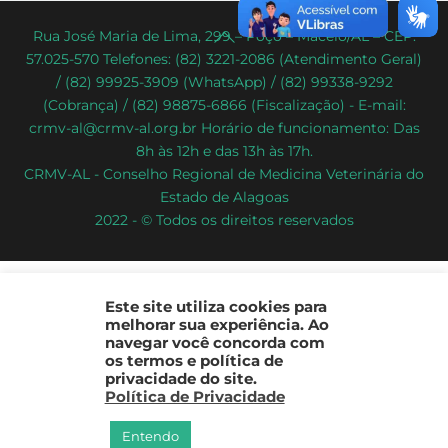
Back
Rua José Maria de Lima, 299 – Poço – Maceió/AL – CEP:
57.025-570 Telefones: (82) 3221-2086 (Atendimento Geral)
To
/ (82) 99925-3909 (WhatsApp) / (82) 99338-9292
Top
(Cobrança) / (82) 98875-6866 (Fiscalização) - E-mail:
crmv-al@crmv-al.org.br Horário de funcionamento: Das
8h às 12h e das 13h às 17h.
CRMV-AL - Conselho Regional de Medicina Veterinária do
Estado de Alagoas
2022 - © Todos os direitos reservados
Este site utiliza cookies para
melhorar sua experiência. Ao
navegar você concorda com
os termos e política de
privacidade do site.
Política de Privacidade
Entendo