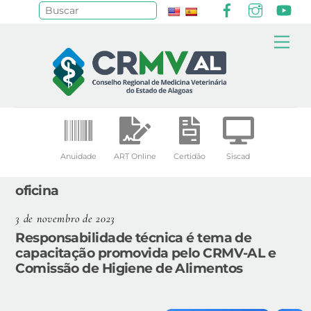
Facebook
Instagr
Yo
Pesquisar
Skip
Me
to
content
Anuidade
ART Online
Certidão
Siscad
oficina
3 de novembro de 2023
Responsabilidade técnica é tema de
capacitação promovida pelo CRMV-AL e
Comissão de Higiene de Alimentos