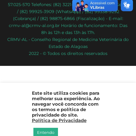
57.025-570 Telefones: (82) 3221-2086 (Atendimento Geral)
To
/ (82) 99925-3909 (WhatsApp) / (82) 99338-9292
Top
(Cobrança) / (82) 98875-6866 (Fiscalização) - E-mail:
crmv-al@crmv-al.org.br Horário de funcionamento: Das
8h às 12h e das 13h às 17h.
CRMV-AL - Conselho Regional de Medicina Veterinária do
Estado de Alagoas
2022 - © Todos os direitos reservados
Este site utiliza cookies para
melhorar sua experiência. Ao
navegar você concorda com
os termos e política de
privacidade do site.
Política de Privacidade
Entendo