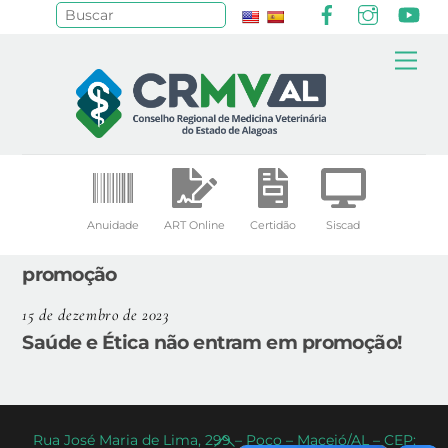
Facebook
Instagr
Yo
Pesquisar
Skip
Me
to
content
Anuidade
ART Online
Certidão
Siscad
promoção
15 de dezembro de 2023
Saúde e Ética não entram em promoção!
Back
Rua José Maria de Lima, 299 – Poço – Maceió/AL – CEP: