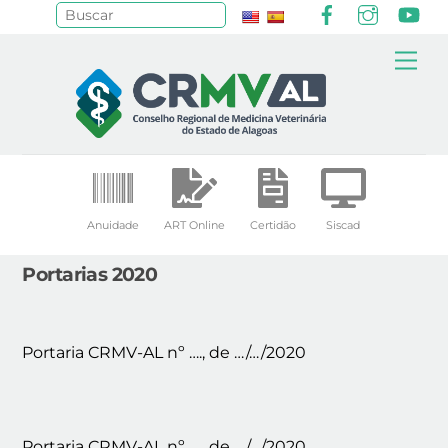
Facebook
Instagr
Yo
Pesquisar
Skip
Me
to
content
Anuidade
ART Online
Certidão
Siscad
Portarias 2020
Portaria CRMV-AL nº …., de …/…/2020
Portaria CRMV-AL nº …., de …/…/2020