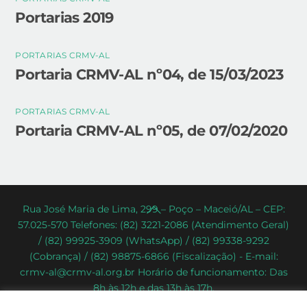
Portarias 2019
PORTARIAS CRMV-AL
Portaria CRMV-AL nº04, de 15/03/2023
PORTARIAS CRMV-AL
Portaria CRMV-AL nº05, de 07/02/2020
Back
Rua José Maria de Lima, 299 – Poço – Maceió/AL – CEP:
57.025-570 Telefones: (82) 3221-2086 (Atendimento Geral)
To
/ (82) 99925-3909 (WhatsApp) / (82) 99338-9292
Top
(Cobrança) / (82) 98875-6866 (Fiscalização) - E-mail:
crmv-al@crmv-al.org.br Horário de funcionamento: Das
8h às 12h e das 13h às 17h.
CRMV-AL - Conselho Regional de Medicina Veterinária do